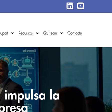
uport
Recursos
Qui som
Contacte
: impulsa la
mpresa