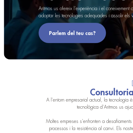
Aritmos us ofereix l’experiència i el coneixement 
adoptar les tecnologies adequades i assolir els v
Parlem del teu cas?
Consultoria
A l’entorn empresarial actual, la tecnologia és
tecnològica d’Aritmos us ajud
Moltes empreses s’enfronten a desafiaments co
processos i la resistència al canvi. Els nos