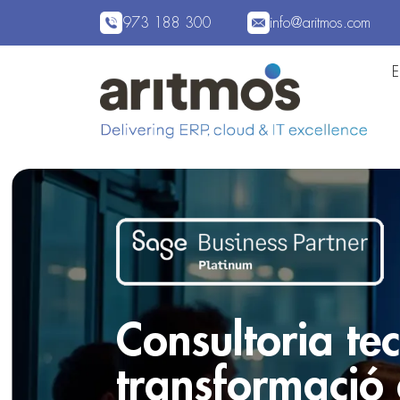
973 188 300
info@aritmos.com
Consultoria te
transformació 