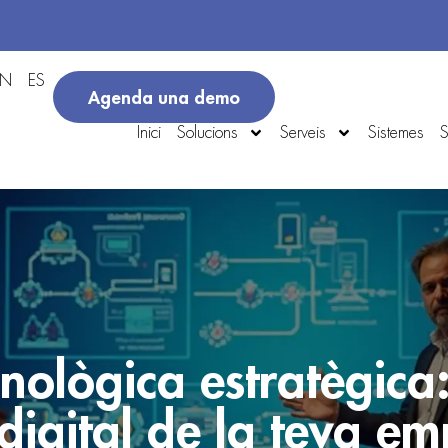
EN
ES
Agenda una demo
Inici
Solucions
Serveis
Sistemes
S
cnològica estratègica
digital de la teva e