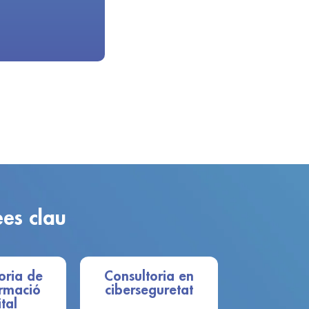
ees clau
oria de
Consultoria en
ormació
ciberseguretat
ital