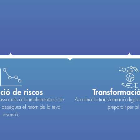
ció de riscos
Transformació
 associats a la implementació de
Accelera la transformació digita
i assegura el retorn de la teva
prepara’t per al 
inversió.