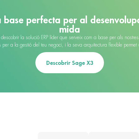
a base perfecta per al desenvolu
mida
escobrir la solució ERP líder que serveix com a base per als nost
er a la gestió del teu negoci, i la seva arquitectura flexible permet 
Descobrir Sage X3