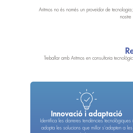
Aritmos no és només un proveïdor de tecnologia; s
nostre
Re
Treballar amb Aritmos en consultoria tecnològic
Innovació i adaptació
Identifica les darreres tendències tecnològiques 
adopta les solucions que millor s’adapten a les