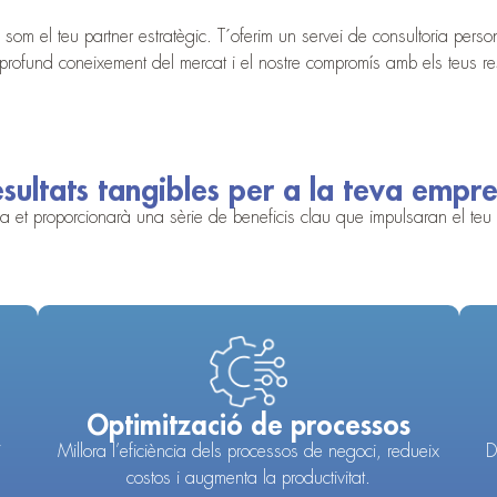
om el teu partner estratègic. T´oferim un servei de consultoria person
 profund coneixement del mercat i el nostre compromís amb els teus res
sultats tangibles per a la teva empr
a et proporcionarà una sèrie de beneficis clau que impulsaran el teu n
Optimització de processos
i
Millora l’eficiència dels processos de negoci, redueix
D
costos i augmenta la productivitat.