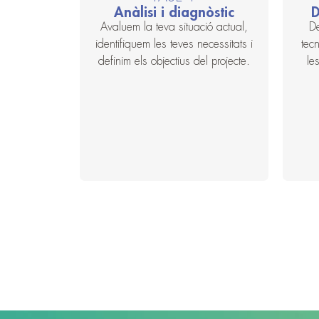
Anàlisi i diagnòstic
D
Avaluem la teva situació actual,
De
identifiquem les teves necessitats i
tec
definim els objectius del projecte.
le