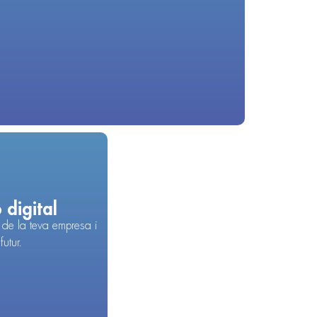
 digital
l de la teva empresa i
futur.