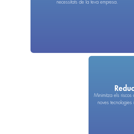
necessitats de la teva empresa.
Reduc
Minimitza els riscos
noves tecnologies 