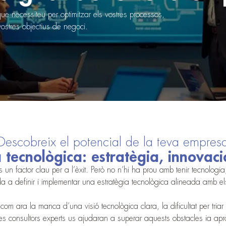
que necessiteu per optimitzar els vostres processos,
ostres objectius de negoci.
Descobreix el potencial de la teva empres
 tecnològica: estratègia, innovació
 un factor clau per a l’èxit. Però no n’hi ha prou amb tenir tecnologia; 
a a definir i implementar una estratègia tecnològica alineada amb el
m ara la manca d’una visió tecnològica clara, la dificultat per triar
tres consultors experts us ajudaran a superar aquests obstacles ia apro