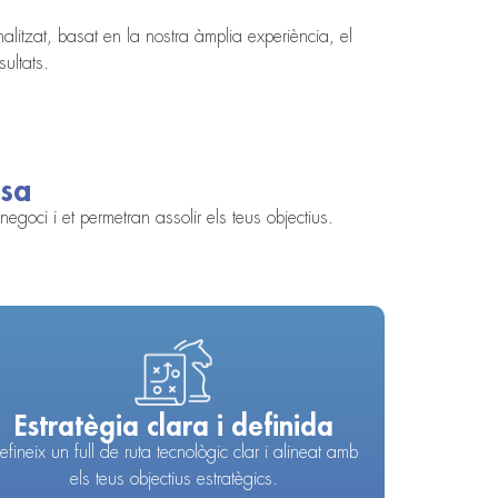
alitzat, basat en la nostra àmplia experiència, el
ultats.
esa
egoci i et permetran assolir els teus objectius.
Estratègia clara i definida
efineix un full de ruta tecnològic clar i alineat amb
els teus objectius estratègics.