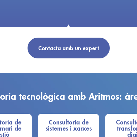
Contacta amb un expert
oria tecnològica amb Aritmos: àr
toria de
Consultoria de
Consult
mari de
sistemes i xarxes
transf
stió
dig